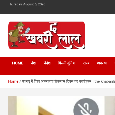
Skip
Thursday, August 6, 2026
to
content
Online News Portal
The Khabri Laal
HOME
देश
विदेश
फिल्मी दुनिया
राज्य
अपराध
Home
एएमयू में विश्व आत्महत्या रोकथाम दिवस पर कार्यक्रम | the khabaril