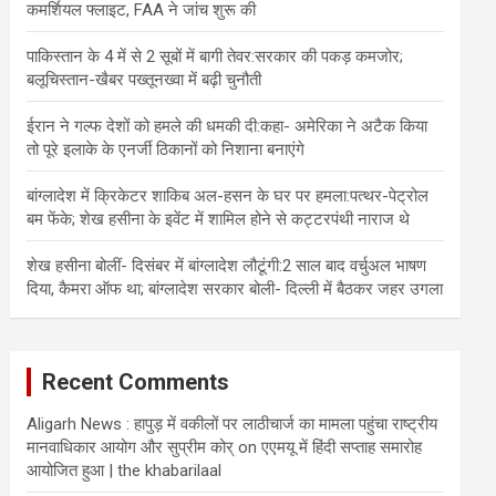
कमर्शियल फ्लाइट, FAA ने जांच शुरू की
पाकिस्तान के 4 में से 2 सूबों में बागी तेवर:सरकार की पकड़ कमजोर;
बलूचिस्तान-खैबर पख्तूनख्वा में बढ़ी चुनौती
ईरान ने गल्फ देशों को हमले की धमकी दी:कहा- अमेरिका ने अटैक किया
तो पूरे इलाके के एनर्जी ठिकानों को निशाना बनाएंगे
बांग्लादेश में क्रिकेटर शाकिब अल-हसन के घर पर हमला:पत्थर-पेट्रोल
बम फेंके; शेख हसीना के इवेंट में शामिल होने से कट्टरपंथी नाराज थे
शेख हसीना बोलीं- दिसंबर में बांग्लादेश लौटूंगी:2 साल बाद वर्चुअल भाषण
दिया, कैमरा ऑफ था; बांग्लादेश सरकार बोली- दिल्ली में बैठकर जहर उगला
Recent Comments
Aligarh News : हापुड़ में वकीलों पर लाठीचार्ज का मामला पहुंचा राष्ट्रीय
मानवाधिकार आयोग और सुप्रीम कोर्
on
एएमयू में हिंदी सप्ताह समारोह
आयोजित हुआ | the khabarilaal