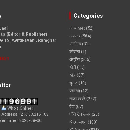
s
Categories
Laal
अन्य खबरे
(52)
ap (Editor & Publisher)
अपराध
(584)
G 15, AvntikaVan , Ramghar
अलीगढ
(31)
h
कोरोना
(1)
1821
क्षेत्रीय
(366)
खेती
(15)
खेल
(67)
चुनाव
(10)
sitor
ज्योतिष
(12)
ताजा खबरे
(222)
देश
(67)
Who's Online :
 Address : 216.73.216.108
पॉजिटिव खबर
(23)
ver Time : 2026-08-06
फिल्म जगत
(103)
ब्रैकिंग न्यूज़
(525)