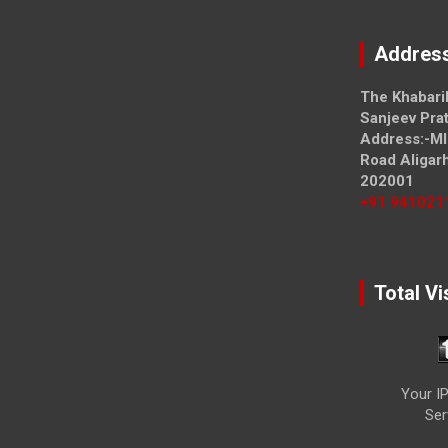
Addres
The Khabari
Sanjeev Prat
Address:-MI
Road Aligar
202001
+91 941021
Total Vi
Your IP
Ser