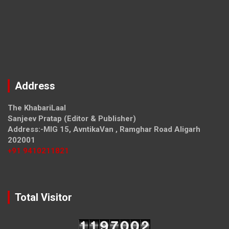
Address
The KhabariLaal
Sanjeev Pratap (Editor & Publisher)
Address:-MIG 15, AvntikaVan , Ramghar Road Aligarh
202001
+91 9410211821
Total Visitor