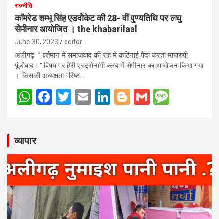
राजनीति
s
b
er
dI
g
a
काॅमरेड शम्भू सिंह एडवोकेट की 28- वीं पुण्यतिथि पर लघु
A
o
n
er
g
सेमीनार आयोजित । the khabarilaal
p
o
e
June 30, 2023
editor
p
k
अलीगढ़ ” वर्तमान में समाजवाद की राह में कठिनाई पैदा करता मायारुपी
पूंजीवाद ! ” विषय पर हैरी एस्ट्रोनाॅमी क्लब में सेमीनार का आयोजन किया गया
। जिसकी अध्यक्षता वरिष्ठ…
W
F
T
E
Li
Bl
G
M
h
a
wi
m
n
o
m
es
at
ce
tt
ail
ke
g
ail
s
s
b
er
dI
g
a
व्यापार
A
o
n
er
g
p
o
e
p
k