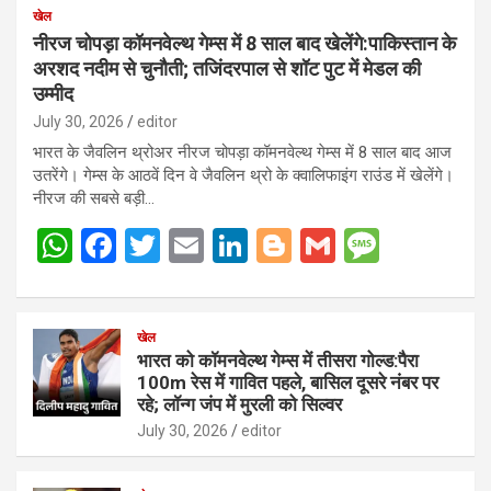
खेल
नीरज चोपड़ा कॉमनवेल्थ गेम्स में 8 साल बाद खेलेंगे:पाकिस्तान के
अरशद नदीम से चुनौती; तजिंदरपाल से शॉट पुट में मेडल की
उम्मीद
July 30, 2026
editor
भारत के जैवलिन थ्रोअर नीरज चोपड़ा कॉमनवेल्थ गेम्स में 8 साल बाद आज
उतरेंगे। गेम्स के आठवें दिन वे जैवलिन थ्रो के क्वालिफाइंग राउंड में खेलेंगे।
नीरज की सबसे बड़ी…
W
F
T
E
Li
Bl
G
M
h
a
wi
m
n
o
m
es
at
ce
tt
ail
ke
g
ail
s
s
b
खेल
er
dI
g
a
भारत को कॉमनवेल्थ गेम्स में तीसरा गोल्ड:पैरा
A
o
n
er
g
100m रेस में गावित पहले, बासिल दूसरे नंबर पर
रहे; लॉन्ग जंप में मुरली को सिल्वर
p
o
e
July 30, 2026
editor
p
k