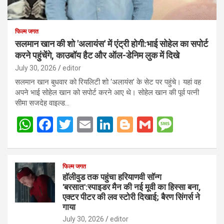
फिल्म जगत
सलमान खान की शो 'अलायंस' में एंट्री होगी:भाई सोहेल का सपोर्ट
करने पहुंचेंगे, काउबॉय हैट और ऑल-डेनिम लुक में दिखे
July 30, 2026
editor
सलमान खान बुधवार को रियलिटी शो ‘अलायंस’ के सेट पर पहुंचे। यहां वह
अपने भाई सोहेल खान को सपोर्ट करने आए थे। सोहेल खान की पूर्व पत्नी
सीमा सजदेह वाइल्ड…
W
F
T
E
Li
Bl
G
M
h
a
wi
m
n
o
m
es
at
ce
tt
ail
ke
g
ail
s
s
b
फिल्म जगत
er
dI
g
a
हॉलीवुड तक पहुंचा हरियाणवी सॉन्ग
A
o
n
er
g
'बरसात':स्पाइडर मैन की नई मूवी का हिस्सा बना,
एक्टर पीटर की लव स्टोरी दिखाई; बैरण सिंगर्स ने
p
o
e
गाया
p
k
July 30, 2026
editor