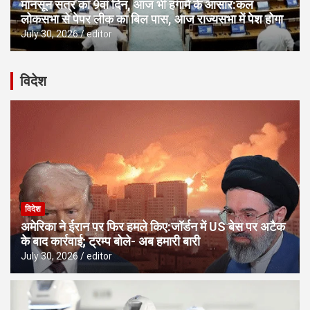
मानसून सत्र का 9वां दिन, आज भी हंगामे के आसार:कल
लोकसभा से पेपर लीक का बिल पास, आज राज्यसभा में पेश होगा
July 30, 2026
editor
विदेश
विदेश
अमेरिका ने ईरान पर फिर हमले किए:जॉर्डन में US बेस पर अटैक
के बाद कार्रवाई; ट्रम्प बोले- अब हमारी बारी
July 30, 2026
editor