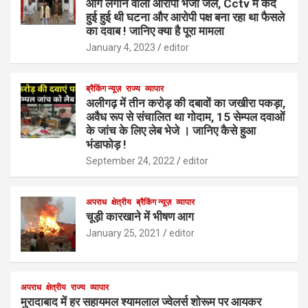
A
o
n
er
g
आग लगाने वाला आरोपी भेजा जेल, Cctv में कैद
हुई हुई थी घटना और आरोपी पक्ष बना रहा था फैसले
p
o
e
का दवाब ! जानिए क्या है पूरा मामला
p
k
January 4, 2023
editor
ब्रैकिंग न्यूज़
राज्य
व्यापार
अलीगढ़ में तीन करोड़ की दबावों का जखीरा पकड़ा,
अवैध रूप से संचालित था गोदाम, 15 सेम्पल दवाओं
के जांच के लिए लेब भेजे । जानिए कैसे हुआ
भंडाफोड़ !
September 24, 2022
editor
अपराध
क्षेत्रीय
ब्रैकिंग न्यूज़
व्यापार
चूड़ी कारखाने में भीषण आग
January 25, 2021
editor
अपराध
क्षेत्रीय
राज्य
व्यापार
मुरादाबाद में हर सहायमल श्यामलाल ज्वेलर्स शोरूम पर आयकर