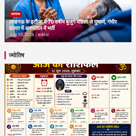
अपराध
लखनऊ के इटौंजा में 70 वर्षीय बुजुर्ग महिला से दुष्कर्म, गंभीर
हालत में अस्पताल में भर्ती
July 15, 2026
editor
ज्योतिष