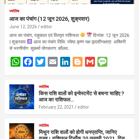
ज्योतिष
आज का पंचांग (12 जून 2026, शुक्रवार)
June 12, 2026
editor
आज का पंचांग, राहुकाल एवं विस्तृत राशिफल
दिनांक: 12 जून 2026
| शुक्रवार
आज का पंचांग तिथि: ज्येष्ठ कृष्ण पक्ष द्वादशीनक्षत्र: अश्विनी
से भरणीयोग: सुकर्मा योगकरण: कौलव…
W
F
T
E
Li
Bl
G
M
h
a
wi
m
n
o
m
es
at
ce
tt
ail
ke
g
ail
s
ज्योतिष
s
b
er
dI
g
a
किस राशि वालों को इन्वेस्टमेंट से बचना चाहिए ?
A
o
n
er
g
आज का राशिफल…
February 22, 2021
editor
p
o
e
p
k
ज्योतिष
मिथुन राशि वालों को होगी धनप्राप्ति, जानिए
वजह। राशिफल दिनाँक 20 फरवरी 2021, दिन