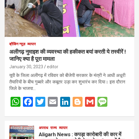
ब्रैकिंग न्यूज़
व्यापार
अलीगढ़ नुमाइश की व्यवस्था की हकीकत बयां करती ये तस्वीरें !
जानिए क्या है पूरा मामला
January 30, 2023
editor
यूपी के जिला अलीगढ़ में रविवार को बीजेपी सरकार के मंत्री ने आधी अधूरी
तैयारियों के बीच गुब्बारे और कबूतर उड़ा कर शुभारंभ कर दिया। इस दौरान
जिले के भाजपा…
W
F
T
E
Li
Bl
G
M
h
a
wi
m
n
o
m
es
at
ce
tt
ail
ke
g
ail
s
s
b
अपराध
er
राज्य
व्यापार
dI
g
a
Aligarh News : कपड़ा कारोबारी की कार में