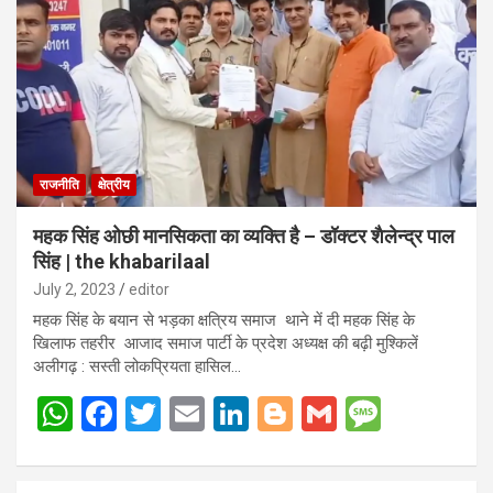
राजनीति
क्षेत्रीय
महक सिंह ओछी मानसिकता का व्यक्ति है – डॉक्टर शैलेन्द्र पाल
सिंह | the khabarilaal
July 2, 2023
editor
महक सिंह के बयान से भड़का क्षत्रिय समाज थाने में दी महक सिंह के
खिलाफ तहरीर आजाद समाज पार्टी के प्रदेश अध्यक्ष की बढ़ी मुश्किलें
अलीगढ़ : सस्ती लोकप्रियता हासिल…
W
F
T
E
Li
Bl
G
M
h
a
wi
m
n
o
m
es
at
ce
tt
ail
ke
g
ail
s