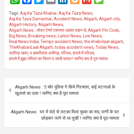
h
a
wi
m
n
o
m
es
Tags:
Aaj Ka Taza Khabar
,
Aaj Ka Taza News
,
at
ce
tt
ail
ke
g
ail
s
Aaj Ka Taza Samachar
,
Accident News
,
Aligarh
,
Aligarh city
,
Aligarh History
,
Aligarh News
,
s
b
er
dI
g
a
Aligarh News : लोडर टेम्पो टकराया अज्ञात वाहन से
,
Aligarh Pin Code
,
A
o
n
er
g
Big News
,
Breaking news
,
Latest News
,
Live News
,
Real News India
,
Tempo accident News
,
the khabrilaal aligarh
,
p
o
e
TheKhabariLaal Aligarh
,
today accident news
,
Today News
,
अलीगढ़ खबर
,
द ख़बरीलाल अलीगढ़
,
परिअव
,
हादसे में परिअव
,
p
k
हादसे में बुझा परिवार का चिराग व साथी घायल ! जानिए क्या है पूरा मामला
Post
Aligarh News : 5 चोर पुलिस ने किये गिरफ्तार, कई घटनाओ के
navigation
खुलासे का दावा ! जानिए क्या है पूरा मामला
Aligarh News : घर में फंदे से लटका मिला युवक का शव, पत्नी के घर
छोड़कर जाने से था दुखी ! जानिए क्या है पूरा मामला