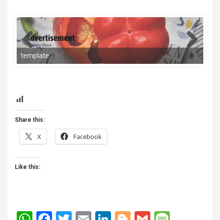
template
Share this:
X
Facebook
Like this:
W
F
T
E
Li
Bl
G
M