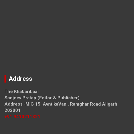
Address
The KhabariLaal
Sanjeev Pratap (Editor & Publisher)
Address:-MIG 15, AvntikaVan , Ramghar Road Aligarh
202001
+91 9410211821