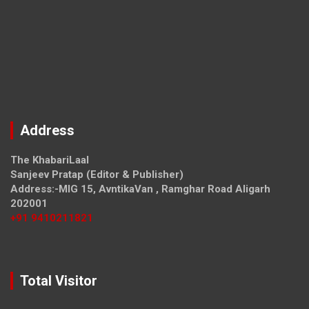
Address
The KhabariLaal
Sanjeev Pratap (Editor & Publisher)
Address:-MIG 15, AvntikaVan , Ramghar Road Aligarh
202001
+91 9410211821
Total Visitor