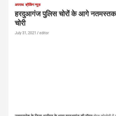
अपराध
ब्रैकिंग न्यूज़
हरदुआगंज पुलिस चोरों के आगे नतमस्तक 
चोरी
July 31, 2021
editor
उत्तरप्रदेश के जिला अलीगढ़ के थाना हरदुआगंज की रॉयल
होम्स कोलोनी में