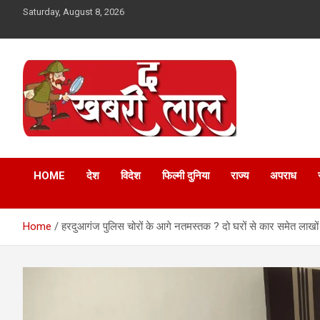
Skip
Saturday, August 8, 2026
to
content
Online News Portal
The Khabri Laal
HOME
देश
विदेश
फिल्मी दुनिया
राज्य
अपराध
Home
हरदुआगंज पुलिस चोरों के आगे नतमस्तक ? दो घरों से कार समेत लाखों