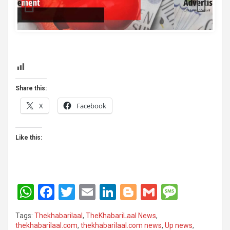
template
Share this:
X
Facebook
Like this:
W
F
T
E
Li
Bl
G
M
h
a
wi
m
n
o
m
es
Tags:
Thekhabarilaal
,
TheKhabariLaal News
,
at
ce
tt
ail
ke
g
ail
s
thekhabarilaal.com
,
thekhabarilaal.com news
,
Up news
,