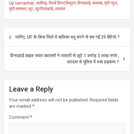
Up samachar
,
अलीगढ़
,
जिओ डिस्ट्रीब्यूटर
,
दिनदहाड़े
,
बदमाश
,
यूपी न्यूज
,
s
b
er
dI
g
a
यूपी समाचार
,
लूट
,
लूटदिनदहाड़े
,
वारदात
A
o
n
er
g
p
o
e
Post
p
k
जानिए, UP के किस जिले में बालिका वधु बनने से बच गईं 29 बेटियां ?
navigation
दिनदहाड़े बाइक सवार बदमाशों ने व्यापारी से लूटे 1 करोड़ 5 लाख रुपये ,
वारदात से पुलिस में मचा हड़कम्प ?
Leave a Reply
Your email address will not be published.
Required fields
are marked
*
Comment
*