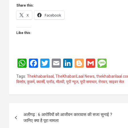
Share this:
X
Facebook
Like this:
W
F
T
E
Li
Bl
G
M
h
a
wi
m
n
o
m
es
Tags:
Thekhabarilaal
,
TheKhabariLaal News
,
thekhabarilaal.c
at
ce
tt
ail
ke
g
ail
s
किशोर
,
कुकर्म
,
क्वार्सी
,
फ्रॉड
,
मौलवी
,
यूपी न्यूज
,
यूपी समाचार
,
रोरावर
,
साइबर सेल
s
b
er
dI
g
a
A
o
n
er
g
Post
p
o
e
अलीगढ़ : 6 आरोपियों को आजीवन कारावास की सजा सुनाई ?
p
k
navigation
जानिए क्या है पूरा मामला