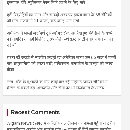
इस्तेमाल होंगे; न्यूक्लियर वेपन सिर्फ डराने के लिए नहीं
हूती विद्रोहियों का यमन और सऊदी अरब पर हमला:यमन के 58 सैनिकों
की मौत, सऊदी में 11 घायल, कई जगह आग लगी
अमेरिका में पहली बार ‘बर्थ टूरिज्म’ पर रोक:यहां पैदा हुए विदेशियों के बच्चे
को नागरिकता नहीं मिलेगी; ट्रम्प बोले- बर्थराइट सिटीजनशिप मजाक बन
गई थी
ट्रम्प की सख्ती से भारतीय छात्रों का अमेरिका जाना कम:65 साल में पहली
बार अप्रवासियों की संख्या घटी; पाकिस्तान-बांग्लादेश के छात्रों को ज्यादा
वीजा
रूस- मौत के मुआवजे के लिए शादी कर रहीं महिलाएं:घायल सैनिकों से
मैरिज के मामले बढ़े; अस्पताल और सेना पर भी मिलीभगत के आरोप
Recent Comments
Aligarh News : हापुड़ में वकीलों पर लाठीचार्ज का मामला पहुंचा राष्ट्रीय
मानवाधिकार आयोग और सुप्रीम कोर्
on
एएमयू में हिंदी सप्ताह समारोह