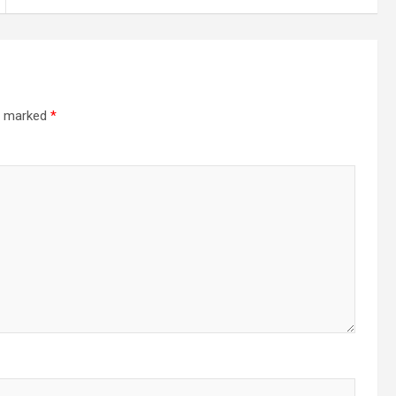
re marked
*