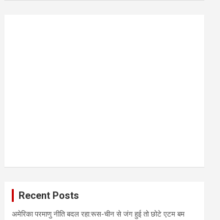
r
c
h
Recent Posts
अमेरिका परमाणु नीति बदल रहा:रूस-चीन से जंग हुई तो छोटे एटम बम