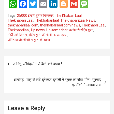
W
F
T
E
Li
Bl
G
M
h
a
wi
m
n
o
m
es
Tags:
25000 इनामी दुष्यंत गिरफ्तार
,
The Khabari Laal
,
at
ce
tt
ail
ke
g
ail
s
Thekhabari Laal
,
Thekhabarilaal
,
TheKhabariLaal News
,
thekhabarilaal.com
,
thekhabarilaal.com news
,
Thekhabri Laal
,
s
b
er
dI
g
a
Thekhabrilaal
,
Up news
,
Up samachar
,
कारोबारी संदीप गुप्ता
,
A
o
n
er
g
गांधी आई तिराहा
,
संदीप गुप्ता की गोली मारकर हत्या
,
सीमेंट कारोबारी संदीप गुप्ता की हत्या
p
o
e
p
k
Post
जानिए, ओमिक्रोन से कैसे करें बचाव !
navigation
अलीगढ़ : बालू से लदे ट्रैक्टर ट्रॉली ने युवक को रौंदा, मौत ! गुस्साए
ग्रामीणों ने लगाया जाम
Leave a Reply