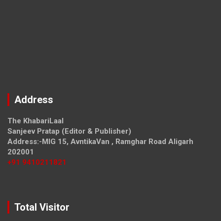
Address
The KhabariLaal
Sanjeev Pratap (Editor & Publisher)
Address:-MIG 15, AvntikaVan , Ramghar Road Aligarh
202001
+91 9410211821
Total Visitor