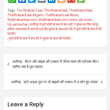
h
a
wi
m
n
o
m
es
Tags:
The Khabari Laal
,
The khabarilaal
,
Thekhabarilaal
,
at
ce
tt
ail
ke
g
ail
s
TheKhabariLaal Aligarh
,
TheKhabariLaal News
,
thekhabarilaal.com
,
thekhabarilaal.com news
,
Up news
,
s
b
er
dI
g
a
Up samachar
,
अलीगढ़ में मुर्गा चोरी के शक में बाप-बेटे ने युवक का सिर फोड़ा
,
A
o
n
er
g
बरौला जाफराबाद में आग के पास बैठे युवक के साथ बाप बेटे ने मुर्गा चोरी के शक में की
मारपीट
p
o
e
,
मुर्गा चोरी के शक में बाप बेटे ने युवक के साथ की मारपीट
p
k
Post
अलीगढ़ : केंटर और बाइक की टक्कर में जीजा साले की दर्दनाक मौत !
navigation
जानिए क्या है पूरा मामला
अलीगढ़ : छर्रा अड्डा पुल पर दो बाइको की टक्कर में 4 लोग हुए घायल
Leave a Reply