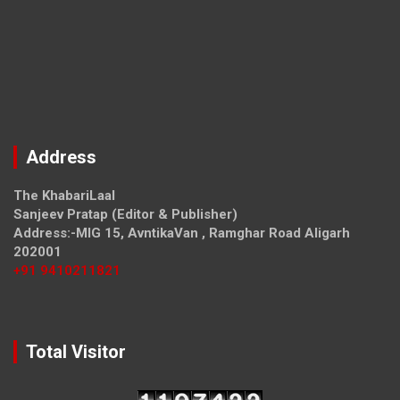
Address
The KhabariLaal
Sanjeev Pratap (Editor & Publisher)
Address:-MIG 15, AvntikaVan , Ramghar Road Aligarh
202001
+91 9410211821
Total Visitor