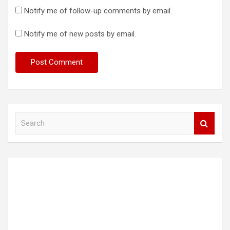
Notify me of follow-up comments by email.
Notify me of new posts by email.
S
e
a
r
c
h