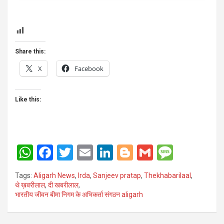
Share this:
X
Facebook
Like this:
W
F
T
E
Li
Bl
G
M
h
a
wi
m
n
o
m
es
Tags:
Aligarh News
,
Irda
,
Sanjeev pratap
,
Thekhabarilaal
,
at
ce
tt
ail
ke
g
ail
s
थे ख़बरीलाल
,
दी खबरीलाल
,
भारतीय जीवन बीमा निगम के अभिकर्ता संगठन aligarh
s
b
er
dI
g
a
A
o
n
er
g