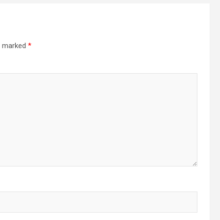
re marked
*