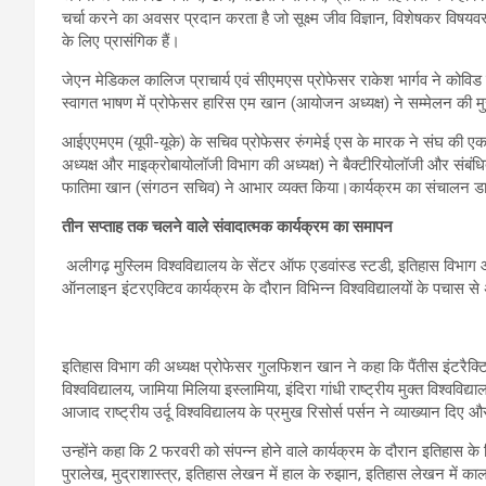
चर्चा करने का अवसर प्रदान करता है जो सूक्ष्म जीव विज्ञान, विशेषकर विषयवस्तु ‘व
के लिए प्रासंगिक हैं।
जेएन मेडिकल कालिज प्राचार्य एवं सीएमएस प्रोफेसर राकेश भार्गव ने कोविड के
स्वागत भाषण में प्रोफेसर हारिस एम खान (आयोजन अध्यक्ष) ने सम्मेलन की म
आईएएमएम (यूपी-यूके) के सचिव प्रोफेसर रुंगमेई एस के मारक ने संघ की एक
अध्यक्ष और माइक्रोबायोलॉजी विभाग की अध्यक्ष) ने बैक्टीरियोलॉजी और संबंधित 
फातिमा खान (संगठन सचिव) ने आभार व्यक्त किया।कार्यक्रम का संचालन डा
तीन सप्ताह तक चलने वाले संवादात्मक कार्यक्रम का समापन
अलीगढ़ मुस्लिम विश्वविद्यालय के सेंटर ऑफ एडवांस्ड स्टडी, इतिहास विभा
ऑनलाइन इंटरएक्टिव कार्यक्रम के दौरान विभिन्न विश्वविद्यालयों के पचास से अ
इतिहास विभाग की अध्यक्ष प्रोफेसर गुलफिशन खान ने कहा कि पैंतीस इंटरैक्टि
विश्वविद्यालय, जामिया मिलिया इस्लामिया, इंदिरा गांधी राष्ट्रीय मुक्त विश्ववि
आजाद राष्ट्रीय उर्दू विश्वविद्यालय के प्रमुख रिसोर्स पर्सन ने व्याख्यान दि
उन्होंने कहा कि 2 फरवरी को संपन्न होने वाले कार्यक्रम के दौरान इतिहास के ज
पुरालेख, मुद्राशास्त्र, इतिहास लेखन में हाल के रुझान, इतिहास लेखन में का