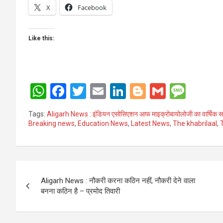
X
Facebook
Like this:
W
F
T
E
Li
Bl
G
M
h
a
wi
m
n
o
m
es
Tags:
Aligarh News : इंडियन एसोसिएशन आफ माइक्रोबायोलोजी का वार्षिक सम्
at
ce
tt
ail
ke
g
ail
s
Breaking news
,
Education News
,
Latest News
,
The khabrilaal
,
s
b
er
dI
g
a
A
o
n
er
g
Post
p
o
e
Aligarh News : नौकरी करना कठिन नहीं, नौकरी देने वाला
p
k
navigation
बनना कठिन है – प्रमोद तिवारी