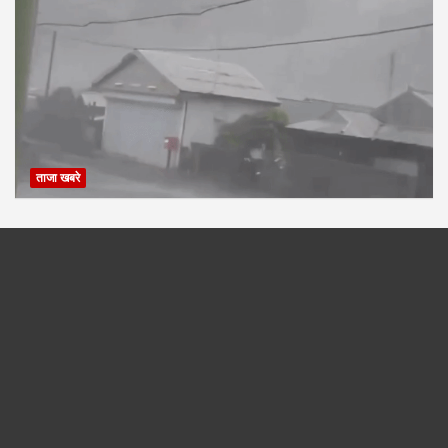
template (1)
Share this:
X
Facebook
Like this: