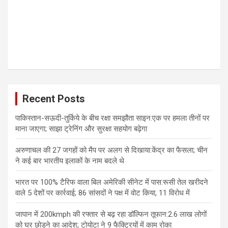
ऐतिहासिक विचार है जो परंपरा, संस्कृति और विचारों से उत्पन्न होता है।
उन्होंने निसिम एजेकील की कविता ‘गुडबाय पार्टी फॉर मिस पुष्पा टी.एस.’ पर
चर्चा की जो भारत में शहरी कामकाजी वर्ग के परिवेश और भारतीय अंग्रेजी के
उत्कृष्ट वर्ग पर केंद्रित है। प्रो. काजी ने अनुवाद की कला के बारे में भी बात
की और चर्चा की कि कैसे हम अंग्रेजी में भारतीय लेखन की भावना के राजा
राव के विचार से एक लंबा सफर तय कर चुके हैं और कैसे हमारी पहचान
औपनिवेशिक, उत्तर-औपनिवेशिक से नव-औपनिवेशिक में परिवर्तित हो चुकी
है।
अपने मुख्य भाषण में, अंतरराष्ट्रीय स्तर पर प्रशंसित कवि, आलोचक,
अनुवादक और अकादमिक, डॉ सुकृता पॉल कुमार ने अंग्रेजी में भारतीय
कविता लिखने के लिए एक बुनियादी शर्त के रूप में सीमांतता पर जोर देकर
‘ओविंग द लिमिनलः इंडियन इंग्लिश पोएट्री’ के बारे में बात की। उन्होंने दो या
दो से अधिक भाषाओं के बीच सीमितता के लाभ के रूप में कई संस्कृतियों का
अभ्यास करने की क्षमता पर प्रकाश डाला।
प्रो. मोहम्मद आसिम सिद्दीकी ने कवि वनविल के. रवि, प्रो.रानू उनियाल पंत
और प्रो. समी रफीक के साथ ‘सेलिब्रेटिंग इंडियन इंग्लिश पोएट्री’ विषय पर
बातचीत में भारतीय अंग्रेजी कविता के विभिन्न रूपों और प्रयासों और
साहित्यिक रचनात्मकता के उत्तर-औपनिवेशिक पहलुओं को परिभाषित करने में
भारतीय अनुवादकों की भूमिका पर चर्चा की । दो भाषाओं में कविता लिखने में
संभावित कठिनाइयों पर प्रो. सिद्दीकी के सवाल का जवाब देते हुए, रवि ने