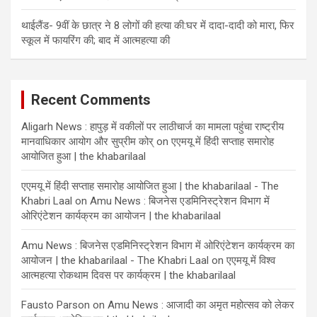
टिप्पणी की कि कविता उनके पास स्वाभाविक रूप से आती है और भाषा गौण है।
कला संकाय के डीन, प्रो. आरिफ नजीर ने टिप्पणी की कि कविता जीवन का
सार है और अर्थ और दिशा देती है। प्रो. नजीर ने विविध विषयों पर कुछ
कविताएँ सुनाईं।
देश भर से लगभग 50 गणमान्य व्यक्तियों ने आठ व्यापक समानांतर पेपर रीडिंग
सत्रों में भाग लिया। सम्मेलन में पहचान, लोकगीत, मिथक, आध्यात्मिकता,
भक्ति से लेकर पारिस्थितिक नारीवाद और पारिस्थितिकवाद तक के विषयों पर
45 से अधिक शोध पत्र प्रस्तुत किए गए। सम्मेलन की संयोजक डा. मुनीरा
टी ने धन्यवाद किया। सम्मेलन के सह-संयोजक डॉ साकिब अबरार ने
सम्मेलन की रिपोर्ट प्रस्तुत की, जिसके बाद प्रतिभागियों को प्रमाण पत्र
वितरण किया गया।
ईजी वे टू एंटरप्रेन्योरशिप पर इंटरएक्टिव सत्र आयोजित
अलीगढ़ मुस्लिम विश्वविद्यालय के बिजनेस एडमिनिस्ट्रेशन विभाग के फ्रैंक
एंड डेबी इस्लाम एंटरप्रेन्योरशिप इनक्यूबेशन सेंटर द्वारा डॉ मोहम्मद जुबैर
अहमद, सीईओ, इंटीग्रेशन फेसिलिटेशन सर्विसेज, बरेली के साथ ‘ईजी वे टू
एंटरप्रेन्योरशिप’ पर एक इंटरैक्टिव सत्र का आयोजन किया गया। इस सत्र
ने हाल के दिनों में भारत सरकार द्वारा की गई रणनीतिक पहलों द्वारा आकार में