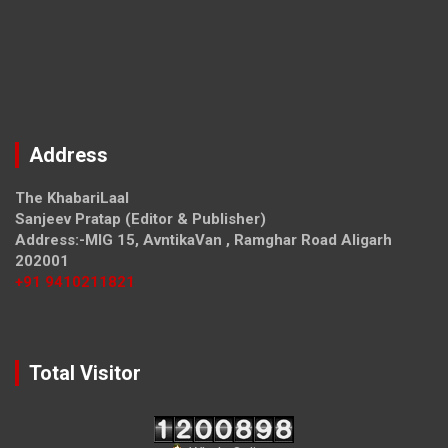
Address
The KhabariLaal
Sanjeev Pratap (Editor & Publisher)
Address:-MIG 15, AvntikaVan , Ramghar Road Aligarh
202001
+91 9410211821
Total Visitor