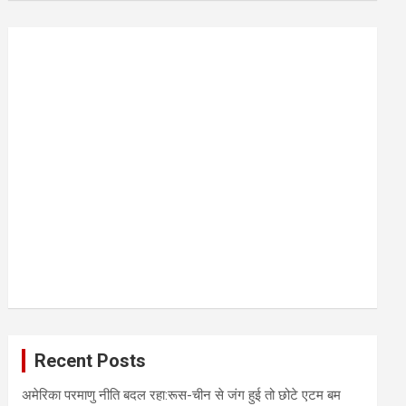
r
c
h
Recent Posts
अमेरिका परमाणु नीति बदल रहा:रूस-चीन से जंग हुई तो छोटे एटम बम