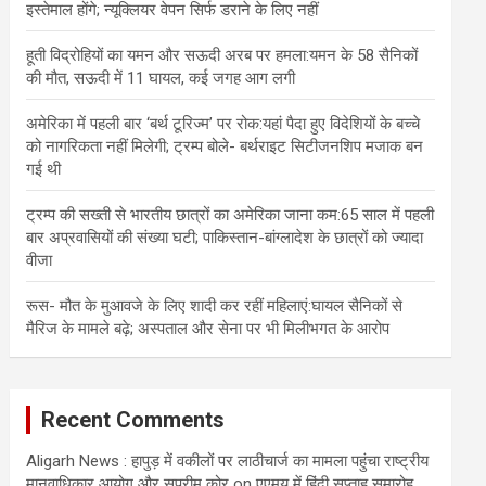
इस्तेमाल होंगे; न्यूक्लियर वेपन सिर्फ डराने के लिए नहीं
हूती विद्रोहियों का यमन और सऊदी अरब पर हमला:यमन के 58 सैनिकों
की मौत, सऊदी में 11 घायल, कई जगह आग लगी
अमेरिका में पहली बार ‘बर्थ टूरिज्म’ पर रोक:यहां पैदा हुए विदेशियों के बच्चे
को नागरिकता नहीं मिलेगी; ट्रम्प बोले- बर्थराइट सिटीजनशिप मजाक बन
गई थी
ट्रम्प की सख्ती से भारतीय छात्रों का अमेरिका जाना कम:65 साल में पहली
बार अप्रवासियों की संख्या घटी; पाकिस्तान-बांग्लादेश के छात्रों को ज्यादा
वीजा
रूस- मौत के मुआवजे के लिए शादी कर रहीं महिलाएं:घायल सैनिकों से
मैरिज के मामले बढ़े; अस्पताल और सेना पर भी मिलीभगत के आरोप
Recent Comments
Aligarh News : हापुड़ में वकीलों पर लाठीचार्ज का मामला पहुंचा राष्ट्रीय
मानवाधिकार आयोग और सुप्रीम कोर्
on
एएमयू में हिंदी सप्ताह समारोह