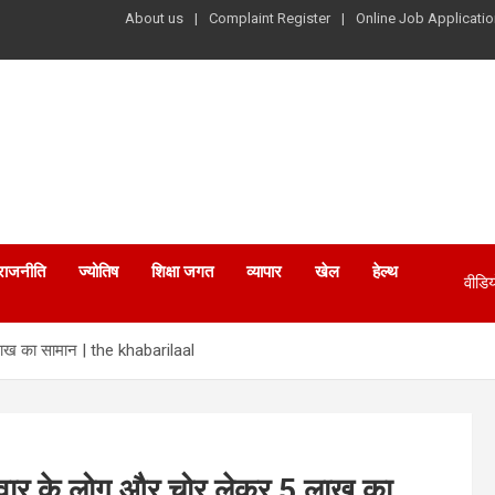
About us
Complaint Register
Online Job Applicatio
राजनीति
ज्योतिष
शिक्षा जगत
व्यापार
खेल
हेल्थ
वीडिय
ाख का सामान | the khabarilaal
वार के लोग और चोर लेकर 5 लाख का