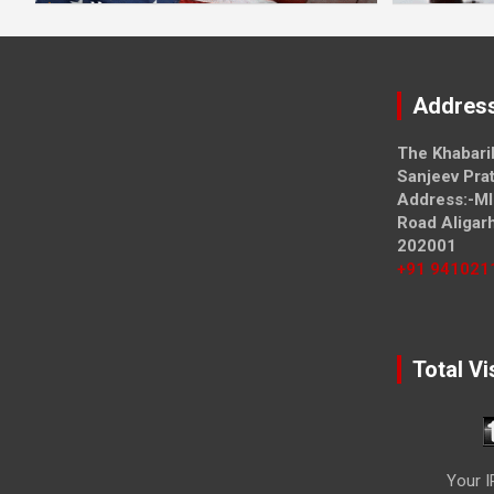
Addres
The Khabari
Sanjeev Prat
Address:-MI
Road Aligar
202001
+91 941021
Total Vi
Your I