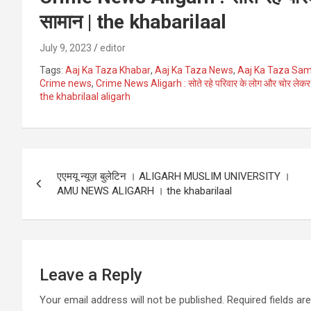
सामान | the khabarilaal
July 9, 2023
editor
Tags:
Aaj Ka Taza Khabar
,
Aaj Ka Taza News
,
Aaj Ka Taza Sa
Crime news
,
Crime News Aligarh : सोते रहे परिवार के लोग और चोर लेक
the khabrilaal aligarh
Post
एएमयू न्यूज़ बुलेटिन । ALIGARH MUSLIM UNIVERSITY ।
navigation
AMU NEWS ALIGARH । the khabarilaal
Leave a Reply
Your email address will not be published.
Required fields a