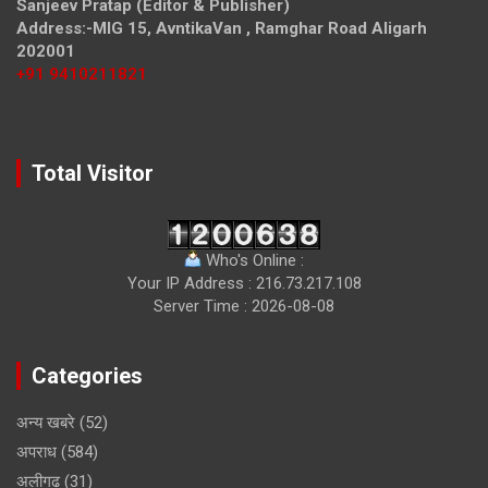
Sanjeev Pratap (Editor & Publisher)
Address:-MIG 15, AvntikaVan , Ramghar Road Aligarh
202001
+91 9410211821
Total Visitor
Who's Online :
Your IP Address : 216.73.217.108
Server Time : 2026-08-08
Categories
अन्य खबरे
(52)
अपराध
(584)
अलीगढ
(31)