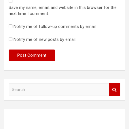
Save my name, email, and website in this browser for the
next time I comment.
Notify me of follow-up comments by email.
Notify me of new posts by email.
S
e
a
r
c
h