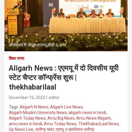
कार्यक्रम में मौजूद एएमयू वीसी व अन्य
शिक्षा जगत
Aligarh News : एएमयू में दो दिवसीय यूपी
स्टेट चैप्टर कॉन्फ्रेंस शुरू |
thekhabarilaal
December 16, 2023
editor
Tags:
Aligarh Ki News
,
Aligarh Live News
,
Aligarh Muslim University News
,
aligarh news in hindi
,
Aligarh Today News
,
Amu Big News
,
Amu News Aligarh
,
amu news in hindi
,
Amu Today News
,
TheKhabariLaal News
,
Up News Live
,
अलीगढ़ खबर
,
एएमयू
,
द ख़बरीलाल अलीगढ़