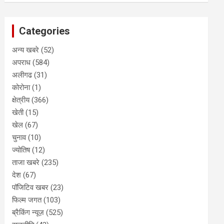
समझौता साइन:एक पर हमला तीनों पर माना
जाएगा; साझा ट्रेनिंग और सुरक्षा सहयोग
बढ़ेगा
August 8, 2026
editor
ताजा खबरे
अरुणाचल की 27 जगहों को मैप पर अलग
से दिखाया:केंद्र का फैसला; चीन ने कई बार
भारतीय इलाकों के नाम बदले थे
August 8, 2026
editor
Categories
अन्य खबरे
(52)
अपराध
(584)
अलीगढ
(31)
कोरोना
(1)
क्षेत्रीय
(366)