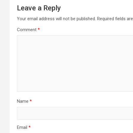
महिलाओं की नई संवेदनाएँ, परंपरा एवं आधुनिकता एवं इतिहास लेखन पर एक स
अलीगढ़ : ग्लोबल इनिशिएटिव ऑफ एकेडमिक नेटवर्क्स (जीआईएएन), अलीगढ़ मुस्ल
और बीसवीं सदी की उत्तर पश्चिमी परंपरा, आधुनिकता पर एक सप्ताह का ऑन