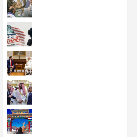
ईरानी सुप्रीम लीडर मुजतबा का जंग के बाद
पहला VIDEO:लोगों से बात करते नजर
आए, जल्द मौत होने का दावा किया जा रहा
था
August 9, 2026
editor
ताजा खबरे
H-1B वीजा वालों की नौकरी गई तो
अमेरिका छोड़ना पड़ेगा:नई नौकरी तलाशने
की 60 दिन की मोहलत खत्म करने की
तैयारी, 5 लाख भारतीयों पर असर
August 9, 2026
editor
ताजा खबरे
पीएम मोदी ने अमेरिकी उपराष्ट्रपति से फोन
पर बात की:भारत-अमेरिका साझेदारी मजबूत
करने पर चर्चा; वेंस को बेटे के जन्म पर बधाई
दी
August 8, 2026
editor
ताजा खबरे
पाकिस्तान-सऊदी-तुर्किये के बीच रक्षा