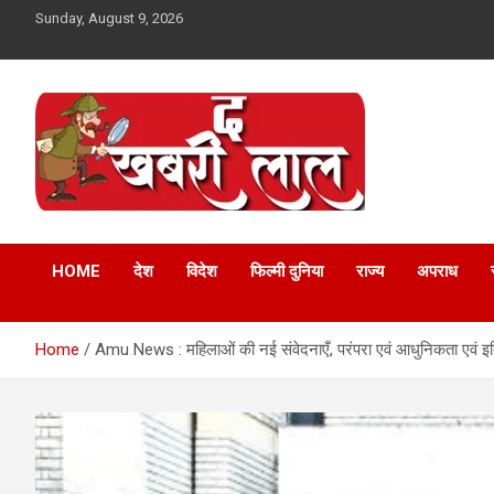
Skip
Sunday, August 9, 2026
to
content
Online News Portal
The Khabri Laal
HOME
देश
विदेश
फिल्मी दुनिया
राज्य
अपराध
Home
Amu News : महिलाओं की नई संवेदनाएँ, परंपरा एवं आधुनिकता एवं इ