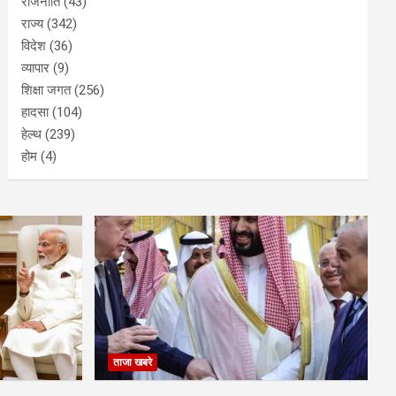
खेती
(15)
खेल
(67)
चुनाव
(10)
ज्योतिष
(12)
ताजा खबरे
(235)
देश
(67)
पॉजिटिव खबर
(23)
फिल्म जगत
(103)
ब्रैकिंग न्यूज़
(525)
राजनीति
(43)
राज्य
(342)
विदेश
(36)
व्यापार
(9)
शिक्षा जगत
(256)
हादसा
(104)
हेल्थ
(239)
होम
(4)