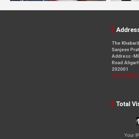
Addres
The Khabari
Sanjeev Prat
Address:-MI
Road Aligar
202001
+91 941021
Total Vi
Your IP