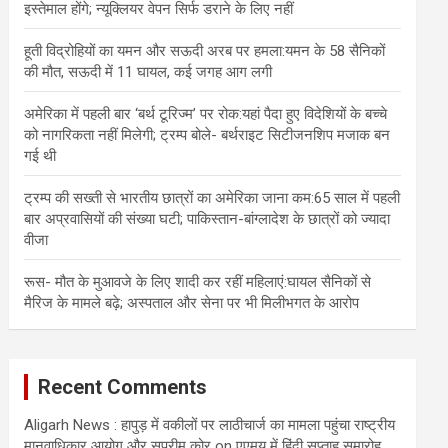
इस्तेमाल होंगे; न्यूक्लियर वेपन सिर्फ डराने के लिए नहीं
हूती विद्रोहियों का यमन और सऊदी अरब पर हमला:यमन के 58 सैनिकों
की मौत, सऊदी में 11 घायल, कई जगह आग लगी
अमेरिका में पहली बार ‘बर्थ टूरिज्म’ पर रोक:यहां पैदा हुए विदेशियों के बच्चे
को नागरिकता नहीं मिलेगी; ट्रम्प बोले- बर्थराइट सिटीजनशिप मजाक बन
गई थी
ट्रम्प की सख्ती से भारतीय छात्रों का अमेरिका जाना कम:65 साल में पहली
बार अप्रवासियों की संख्या घटी; पाकिस्तान-बांग्लादेश के छात्रों को ज्यादा
वीजा
रूस- मौत के मुआवजे के लिए शादी कर रहीं महिलाएं:घायल सैनिकों से
मैरिज के मामले बढ़े; अस्पताल और सेना पर भी मिलीभगत के आरोप
Recent Comments
Aligarh News : हापुड़ में वकीलों पर लाठीचार्ज का मामला पहुंचा राष्ट्रीय
मानवाधिकार आयोग और सुप्रीम कोर्
on
एएमयू में हिंदी सप्ताह समारोह