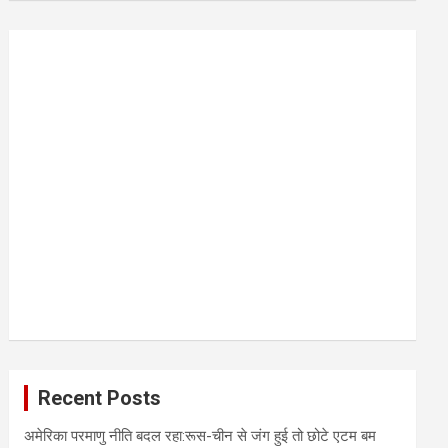
r
c
h
Recent Posts
अमेरिका परमाणु नीति बदल रहा:रूस-चीन से जंग हुई तो छोटे एटम बम