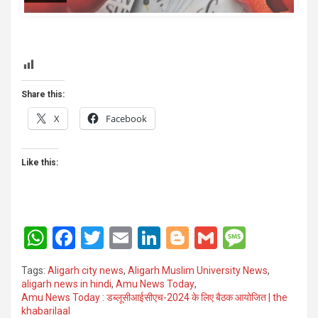
template
Share this:
X
Facebook
Like this:
W
F
T
E
Li
Bl
G
M
h
a
wi
m
n
o
m
es
Tags:
Aligarh city news
,
Aligarh Muslim University News
,
at
ce
tt
ail
ke
g
ail
s
aligarh news in hindi
,
Amu News Today
,
Amu News Today : डब्लूसीआईसीएच-2024 के लिए बैठक आयोजित | the
s
b
er
dI
g
a
khabarilaal