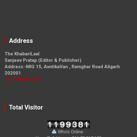
Address
The KhabariLaal
Sanjeev Pratap (Editor & Publisher)
Address:-MIG 15, AvntikaVan , Ramghar Road Aligarh
202001
+91 9410211821
Total Visitor
Who's Online :