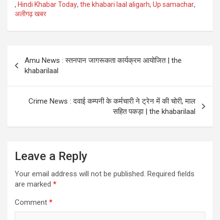
A
o
n
er
g
,
Hindi Khabar Today
,
the khabari laal aligarh
,
Up samachar
,
अलीगढ़ खबर
p
o
e
p
k
Post
Amu News : स्तनपान जागरूकता कार्यक्रम आयोजित | the
navigation
khabarilaal
Crime News : दवाई कम्पनी के कर्मचारी ने ट्रेन में की चोरी, माल
सहित पकड़ा | the khabarilaal
Leave a Reply
Your email address will not be published.
Required fields
are marked
*
Comment
*