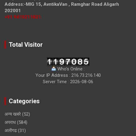
Address:-MIG 15, AvntikaVan , Ramghar Road Aligarh
202001
+91 9410211821
Total Visitor
Who's Online :
Your IP Address : 216.73.216.140
Server Time : 2026-08-06
Categories
अन्य खबरे
(52)
अपराध
(584)
अलीगढ
(31)