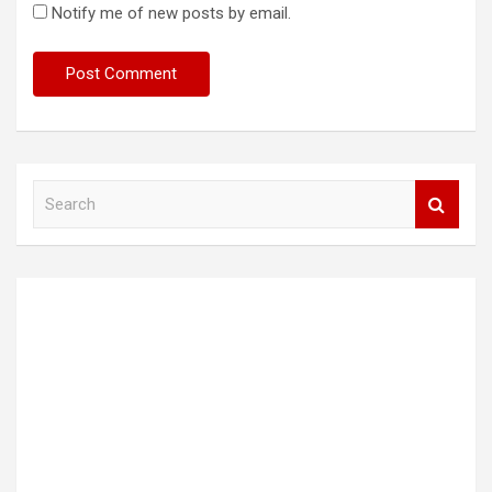
Notify me of new posts by email.
S
e
a
r
c
h