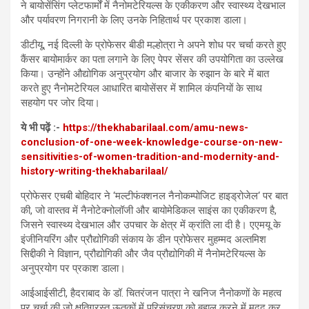
ने बायोसेंसिंग प्लेटफार्मों में नैनोमटेरियल्स के एकीकरण और स्वास्थ्य देखभाल
और पर्यावरण निगरानी के लिए उनके निहितार्थ पर प्रकाश डाला।
डीटीयू, नई दिल्ली के प्रोफेसर बीडी मल्होत्रा ने अपने शोध पर चर्चा करते हुए
कैंसर बायोमार्कर का पता लगाने के लिए पेपर सेंसर की उपयोगिता का उल्लेख
किया। उन्होंने औद्योगिक अनुप्रयोग और बाजार के रुझान के बारे में बात
करते हुए नैनोमटेरियल आधारित बायोसेंसर में शामिल कंपनियों के साथ
सहयोग पर जोर दिया।
ये भी पढ़ें :-
https://thekhabarilaal.com/amu-news-
conclusion-of-one-week-knowledge-course-on-new-
sensitivities-of-women-tradition-and-modernity-and-
history-writing-thekhabarilaal/
प्रोफेसर एचबी बोहिदार ने ‘मल्टीफंक्शनल नैनोकम्पोजिट हाइड्रोजेल‘ पर बात
की, जो वास्तव में नैनोटेक्नोलॉजी और बायोमेडिकल साइंस का एकीकरण है,
जिसने स्वास्थ्य देखभाल और उपचार के क्षेत्र में क्रांति ला दी है। एएमयू के
इंजीनियरिंग और प्रौद्योगिकी संकाय के डीन प्रोफेसर मुहम्मद अल्तमिश
सिद्दीकी ने विज्ञान, प्रौद्योगिकी और जैव प्रौद्योगिकी में नैनोमटेरियल्स के
अनुप्रयोग पर प्रकाश डाला।
आईआईसीटी, हैदराबाद के डॉ. चितरंजन पात्रा ने खनिज नैनोकणों के महत्व
पर चर्चा की जो क्षतिग्रस्त ऊतकों में परिसंचरण को बहाल करने में मदद कर