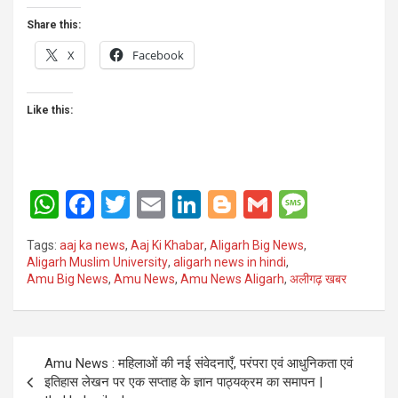
Share this:
X
Facebook
Like this:
W
F
T
E
Li
Bl
G
M
h
a
wi
m
n
o
m
es
Tags:
aaj ka news
,
Aaj Ki Khabar
,
Aligarh Big News
,
at
ce
tt
ail
ke
g
ail
s
Aligarh Muslim University
,
aligarh news in hindi
,
Amu Big News
,
Amu News
,
Amu News Aligarh
,
अलीगढ़ खबर
s
b
er
dI
g
a
A
o
n
er
g
p
o
e
Post
Amu News : महिलाओं की नई संवेदनाएँ, परंपरा एवं आधुनिकता एवं
p
k
navigation
इतिहास लेखन पर एक सप्ताह के ज्ञान पाठ्यक्रम का समापन |