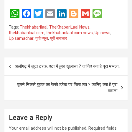
W
F
T
E
Li
Bl
G
M
h
a
wi
m
n
o
m
es
Tags:
Thekhabarilaal
,
TheKhabariLaal News
,
at
ce
tt
ail
ke
g
ail
s
thekhabarilaal.com
,
thekhabarilaal.com news
,
Up news
,
Up samachar
,
यूपी न्यूज
,
यूपी समाचार
s
b
er
dI
g
a
A
o
n
er
g
p
o
e
Post
अलीगढ़ में लुटा ट्रक, एटा में हुआ खुलासा ? जानिए क्या है पूरा मामला..
p
k
navigation
घूमने निकले युवक का रेलवे ट्रेक पर मिला शव ? जानिए क्या है पूरा
मामला
Leave a Reply
Your email address will not be published.
Required fields