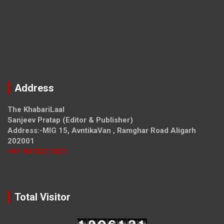
Address
The KhabariLaal
Sanjeev Pratap (Editor & Publisher)
Address:-MIG 15, AvntikaVan , Ramghar Road Aligarh
202001
+91 9410211821
Total Visitor