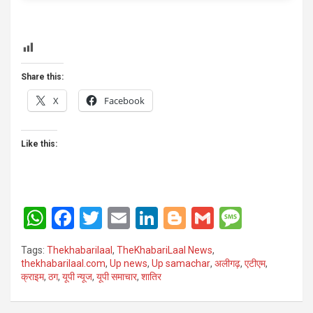
Share this:
X
Facebook
Like this:
W
F
T
E
Li
Bl
G
M
h
a
wi
m
n
o
m
es
Tags:
Thekhabarilaal
,
TheKhabariLaal News
,
at
ce
tt
ail
ke
g
ail
s
thekhabarilaal.com
,
Up news
,
Up samachar
,
अलीगढ़
,
एटीएम
,
क्राइम
,
ठग
,
यूपी न्यूज
,
यूपी समाचार
,
शातिर
s
b
er
dI
g
a
A
o
n
er
g