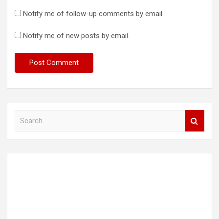
Notify me of follow-up comments by email.
Notify me of new posts by email.
S
e
a
r
c
h