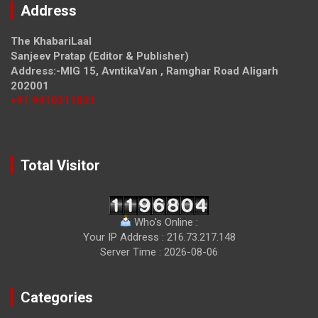
Address
The KhabariLaal
Sanjeev Pratap (Editor & Publisher)
Address:-MIG 15, AvntikaVan , Ramghar Road Aligarh
202001
+91 9410211821
Total Visitor
Who's Online :
Your IP Address : 216.73.217.148
Server Time : 2026-08-06
Categories