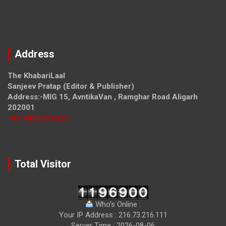
Address
The KhabariLaal
Sanjeev Pratap (Editor & Publisher)
Address:-MIG 15, AvntikaVan , Ramghar Road Aligarh
202001
+91 9410211821
Total Visitor
Who's Online :
Your IP Address : 216.73.216.111
Server Time : 2026-08-06