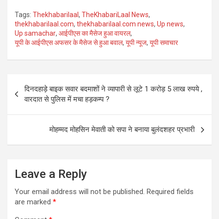
h
a
wi
m
n
o
m
es
Tags:
Thekhabarilaal
,
TheKhabariLaal News
,
at
ce
tt
ail
ke
g
ail
s
thekhabarilaal.com
,
thekhabarilaal.com news
,
Up news
,
Up samachar
,
आईपीएस का मैसेज हुआ वायरल
,
s
b
er
dI
g
a
यूपी के आईपीएस अफसर के मैसेज से हुआ बवाल
,
यूपी न्यूज
,
यूपी समाचार
A
o
n
er
g
p
o
e
Post
p
k
दिनदहाड़े बाइक सवार बदमाशों ने व्यापारी से लूटे 1 करोड़ 5 लाख रुपये ,
navigation
वारदात से पुलिस में मचा हड़कम्प ?
मोहम्मद मोहसिन मेवाती को सपा ने बनाया बुलंदशहर प्रभारी
Leave a Reply
Your email address will not be published.
Required fields
are marked
*