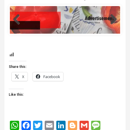
template
Share this:
X
Facebook
Like this:
W
F
T
E
Li
Bl
G
M