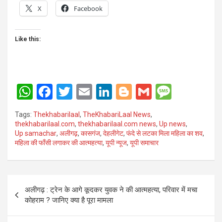
X
Facebook
Like this:
W
F
T
E
Li
Bl
G
M
h
a
wi
m
n
o
m
es
Tags:
Thekhabarilaal
,
TheKhabariLaal News
,
at
ce
tt
ail
ke
g
ail
s
thekhabarilaal.com
,
thekhabarilaal.com news
,
Up news
,
Up samachar
,
अलीगढ़
,
कासगंज
,
देहलीगेट
,
फंदे से लटका मिला महिला का शव
,
s
b
er
dI
g
a
महिला की फाँसी लगाकर की आत्महत्या
,
यूपी न्यूज
,
यूपी समाचार
A
o
n
er
g
p
o
e
Post
p
k
अलीगढ़ : ट्रेन के आगे कूदकर युवक ने की आत्महत्या, परिवार में मचा
navigation
कोहराम ? जानिए क्या है पूरा मामला