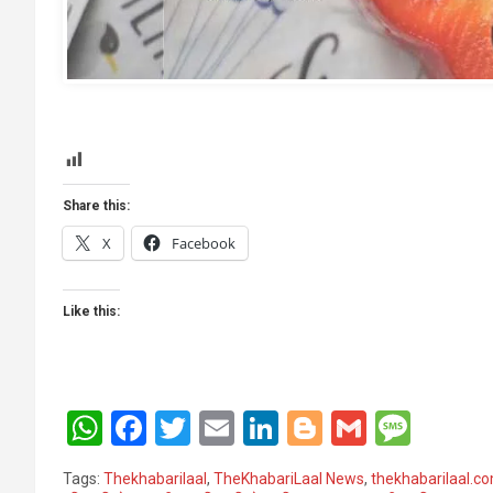
template
Share this:
X
Facebook
Like this:
W
F
T
E
Li
Bl
G
M
h
a
wi
m
n
o
m
es
Tags:
Thekhabarilaal
,
TheKhabariLaal News
,
thekhabarilaal.c