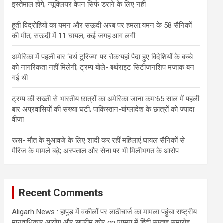
इस्तेमाल होंगे; न्यूक्लियर वेपन सिर्फ डराने के लिए नहीं
हूती विद्रोहियों का यमन और सऊदी अरब पर हमला:यमन के 58 सैनिकों
की मौत, सऊदी में 11 घायल, कई जगह आग लगी
अमेरिका में पहली बार ‘बर्थ टूरिज्म’ पर रोक:यहां पैदा हुए विदेशियों के बच्चे
को नागरिकता नहीं मिलेगी; ट्रम्प बोले- बर्थराइट सिटीजनशिप मजाक बन
गई थी
ट्रम्प की सख्ती से भारतीय छात्रों का अमेरिका जाना कम:65 साल में पहली
बार अप्रवासियों की संख्या घटी; पाकिस्तान-बांग्लादेश के छात्रों को ज्यादा
वीजा
रूस- मौत के मुआवजे के लिए शादी कर रहीं महिलाएं:घायल सैनिकों से
मैरिज के मामले बढ़े; अस्पताल और सेना पर भी मिलीभगत के आरोप
Recent Comments
Aligarh News : हापुड़ में वकीलों पर लाठीचार्ज का मामला पहुंचा राष्ट्रीय
मानवाधिकार आयोग और सुप्रीम कोर्
on
एएमयू में हिंदी सप्ताह समारोह