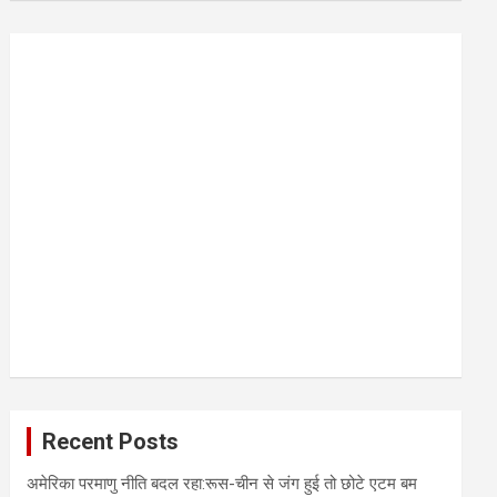
r
c
h
Recent Posts
अमेरिका परमाणु नीति बदल रहा:रूस-चीन से जंग हुई तो छोटे एटम बम