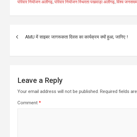
at
ce
tt
ail
ke
g
ail
s
परिवार नियोजन अलीगढ़
,
परिवार नियोजन स्थिरता पखवाड़ा अलीगढ़
,
विश्व जनसख्
s
b
er
dI
g
a
A
o
n
er
g
Post
p
o
e
AMU में साइबर जागरूकता दिवस का कार्यक्रम क्यों हुआ, जानिए !
p
k
navigation
Leave a Reply
Your email address will not be published.
Required fields a
Comment
*