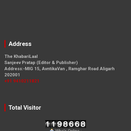
Address
The KhabariLaal
Sanjeev Pratap (Editor & Publisher)
Address:-MIG 15, AvntikaVan , Ramghar Road Aligarh
202001
+91 9410211821
Total Visitor