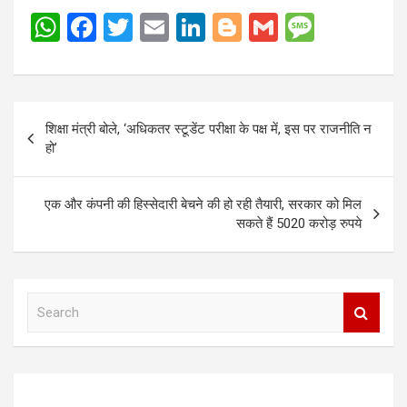
W
F
T
E
Li
Bl
G
M
h
a
wi
m
n
o
m
es
at
ce
tt
ail
ke
g
ail
s
s
b
er
dI
g
a
Post
शिक्षा मंत्री बोले, ‘अधिकतर स्‍टूडेंट परीक्षा के पक्ष में, इस पर राजनीति न
A
o
n
er
g
navigation
हो’
p
o
e
p
k
एक और कंपनी की हिस्सेदारी बेचने की हो रही तैयारी, सरकार को मिल
सकते हैं 5020 करोड़ रुपये
S
e
a
r
c
h