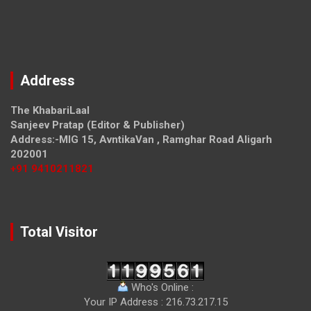
Address
The KhabariLaal
Sanjeev Pratap (Editor & Publisher)
Address:-MIG 15, AvntikaVan , Ramghar Road Aligarh
202001
+91 9410211821
Total Visitor
Who's Online :
Your IP Address : 216.73.217.15