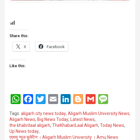
Share this:
X
Facebook
Like this:
W
F
T
E
Li
Bl
G
M
h
a
wi
m
n
o
m
es
Tags:
aligarh city news today
,
Aligarh Muslim University News
,
at
ce
tt
ail
ke
g
ail
s
Aligarh News
,
Big News Today
,
Latest News
,
the khabrilaal aligarh
,
TheKhabariLaal Aligarh
,
Today News
,
s
b
er
dI
g
a
Up News today
,
A
o
n
er
g
एएमयू न्यूज़ बुलेटिन । Aligarh Muslim University । Amu News