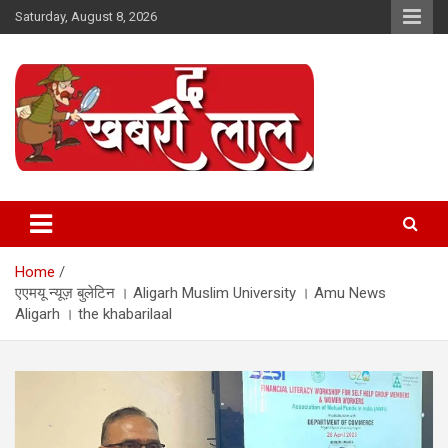
Skip
Saturday, August 8, 2026
to
content
Online News Portal
The Khabri Laal
Home
एएमयू न्यूज़ बुलेटिन । Aligarh Muslim University । Amu News
Aligarh । the khabarilaal