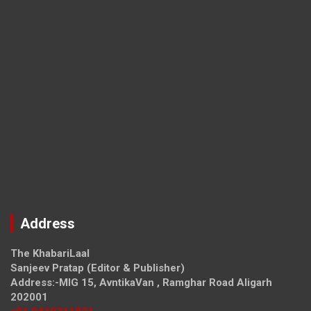
Address
The KhabariLaal
Sanjeev Pratap (Editor & Publisher)
Address:-MIG 15, AvntikaVan , Ramghar Road Aligarh
202001