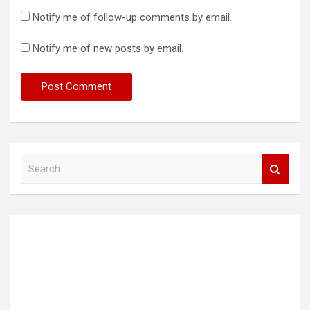
Notify me of follow-up comments by email.
Notify me of new posts by email.
S
e
a
r
c
h