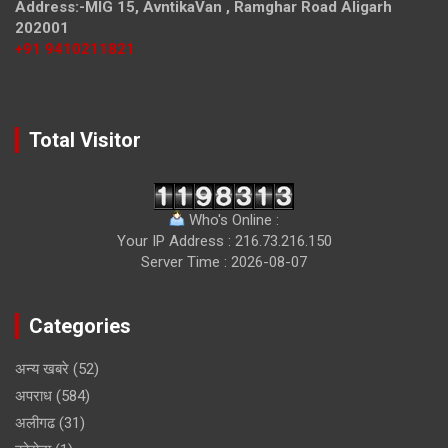
Address:-MIG 15, AvntikaVan , Ramghar Road Aligarh
202001
+91 9410211821
Total Visitor
Who's Online :
Your IP Address : 216.73.216.150
Server Time : 2026-08-07
Categories
अन्य खबरे
(52)
अपराध
(584)
अलीगढ
(31)