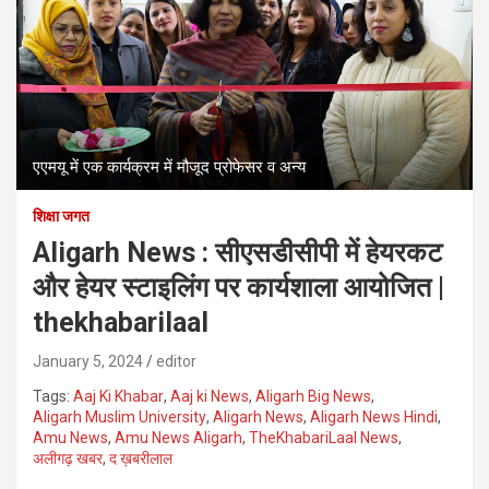
एएमयू में एक कार्यक्रम में मौजूद प्रोफेसर व अन्य
शिक्षा जगत
Aligarh News : सीएसडीसीपी में हेयरकट
और हेयर स्टाइलिंग पर कार्यशाला आयोजित |
thekhabarilaal
January 5, 2024
editor
Tags:
Aaj Ki Khabar
,
Aaj ki News
,
Aligarh Big News
,
Aligarh Muslim University
,
Aligarh News
,
Aligarh News Hindi
,
Amu News
,
Amu News Aligarh
,
TheKhabariLaal News
,
अलीगढ़ खबर
,
द ख़बरीलाल