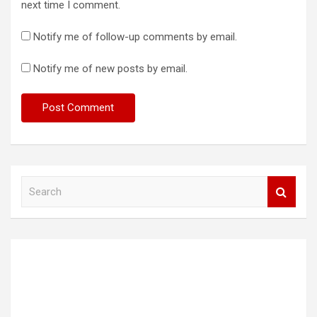
next time I comment.
Notify me of follow-up comments by email.
Notify me of new posts by email.
S
e
a
r
c
h