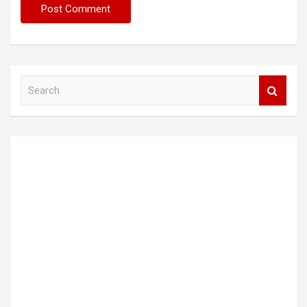
S
e
a
r
c
h