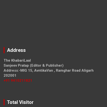
Address
The KhabariLaal
Sanjeev Pratap (Editor & Publisher)
Address:-MIG 15, AvntikaVan , Ramghar Road Aligarh
202001
+91 9410211821
Total Visitor