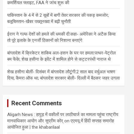
कमर्शियल फ्लाइट, FAA ने जांच शुरू की
पाकिस्तान के 4 में से 2 सूबों में बागी तेवर:सरकार की पकड़ कमजोर;
बलूचिस्तान-खैबर पख्तूनख्वा में बढ़ी चुनौती
ईरान ने गल्फ देशों को हमले की धमकी दी:कहा- अमेरिका ने अटैक किया
तो पूरे इलाके के एनर्जी ठिकानों को निशाना बनाएंगे
बांग्लादेश में क्रिकेटर शाकिब अल-हसन के घर पर हमला:पत्थर-पेट्रोल
बम फेंके; शेख हसीना के इवेंट में शामिल होने से कट्टरपंथी नाराज थे
शेख हसीना बोलीं- दिसंबर में बांग्लादेश लौटूंगी:2 साल बाद वर्चुअल भाषण
दिया, कैमरा ऑफ था; बांग्लादेश सरकार बोली- दिल्ली में बैठकर जहर उगला
Recent Comments
Aligarh News : हापुड़ में वकीलों पर लाठीचार्ज का मामला पहुंचा राष्ट्रीय
मानवाधिकार आयोग और सुप्रीम कोर्
on
एएमयू में हिंदी सप्ताह समारोह
आयोजित हुआ | the khabarilaal