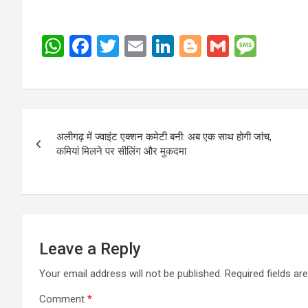
W
F
T
E
Li
Bl
G
M
h
a
wi
m
n
o
m
es
at
ce
tt
ail
ke
g
ail
s
s
b
er
dI
g
a
Post
A
o
n
er
g
अलीगढ़ में ज्वाइंट एक्शन कमेटी बनी: अब एक साथ होगी जांच,
navigation
p
o
e
कमियां मिलने पर सीलिंग और मुकदमा
p
k
Leave a Reply
Your email address will not be published.
Required fields a
Comment
*