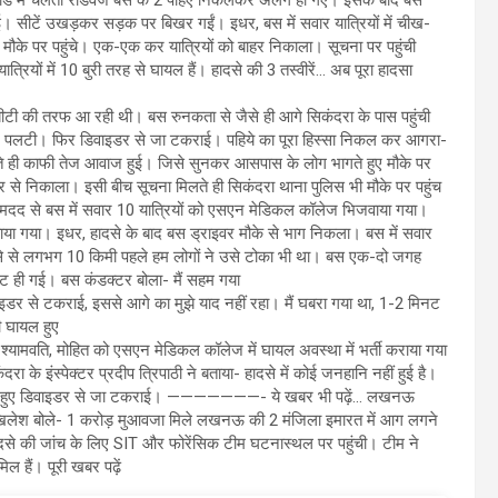
ई। सीटें उखड़कर सड़क पर बिखर गईं। इधर, बस में सवार यात्रियों में चीख-
ौके पर पहुंचे। एक-एक कर यात्रियों को बाहर निकाला। सूचना पर पहुंची
्रियों में 10 बुरी तरह से घायल हैं। हादसे की 3 तस्वीरें… अब पूरा हादसा
ीटी की तरफ आ रही थी। बस रुनकता से जैसे ही आगे सिकंदरा के पास पहुंची
 पलटी। फिर डिवाइडर से जा टकराई। पहिये का पूरा हिस्सा निकल कर आगरा-
े ही काफी तेज आवाज हुई। जिसे सुनकर आसपास के लोग भागते हुए मौके पर
 से निकाला। इसी बीच सूचना मिलते ही सिकंदरा थाना पुलिस भी मौके पर पहुंच
ी मदद से बस में सवार 10 यात्रियों को एसएन मेडिकल कॉलेज भिजवाया गया।
ाया गया। इधर, हादसे के बाद बस ड्राइवर मौके से भाग निकला। बस में सवार
दसे से लगभग 10 किमी पहले हम लोगों ने उसे टोका भी था। बस एक-दो जगह
लट ही गई। बस कंडक्टर बोला- मैं सहम गया
िवाइडर से टकराई, इससे आगे का मुझे याद नहीं रहा। मैं घबरा गया था, 1-2 मिनट
ी घायल हुए
, सचिन, श्यामवति, मोहित को एसएन मेडिकल कॉलेज में घायल अवस्था में भर्ती कराया गया
ा के इंस्पेक्टर प्रदीप त्रिपाठी ने बताया- हादसे में कोई जनहानि नहीं हुई है।
पलटते हुए डिवाइडर से जा टकराई। ———————- ये खबर भी पढ़ें… लखनऊ
ील; अखिलेश बोले- 1 करोड़ मुआवजा मिले लखनऊ की 2 मंजिला इमारत में आग लगने
ादसे की जांच के लिए SIT और फोरेंसिक टीम घटनास्थल पर पहुंची। टीम ने
हैं। पूरी खबर पढ़ें