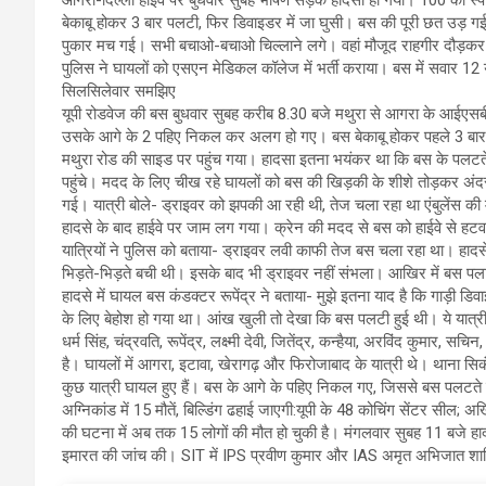
बेकाबू होकर 3 बार पलटी, फिर डिवाइडर में जा घुसी। बस की पूरी छत उड़ ग
पुकार मच गई। सभी बचाओ-बचाओ चिल्लाने लगे। वहां मौजूद राहगीर दौड़कर म
पुलिस ने घायलों को एसएन मेडिकल कॉलेज में भर्ती कराया। बस में सवार 12 यात
सिलसिलेवार समझिए
यूपी रोडवेज की बस बुधवार सुबह करीब 8.30 बजे मथुरा से आगरा के आईएसब
उसके आगे के 2 पहिए निकल कर अलग हो गए। बस बेकाबू होकर पहले 3 बार
मथुरा रोड की साइड पर पहुंच गया। हादसा इतना भयंकर था कि बस के पलटत
पहुंचे। मदद के लिए चीख रहे घायलों को बस की खिड़की के शीशे तोड़कर अंदर
गई। यात्री बोले- ड्राइवर को झपकी आ रही थी, तेज चला रहा था एंबुलेंस क
हादसे के बाद हाईवे पर जाम लग गया। क्रेन की मदद से बस को हाईवे से हटव
यात्रियों ने पुलिस को बताया- ड्राइवर लवी काफी तेज बस चला रहा था। हा
भिड़ते-भिड़ते बची थी। इसके बाद भी ड्राइवर नहीं संभला। आखिर में बस प
हादसे में घायल बस कंडक्टर रूपेंद्र ने बताया- मुझे इतना याद है कि गाड़ी ड
के लिए बेहोश हो गया था। आंख खुली तो देखा कि बस पलटी हुई थी। ये यात्र
धर्म सिंह, चंद्रवति, रूपेंद्र, लक्ष्मी देवी, जितेंद्र, कन्हैया, अरविंद कुमार
है। घायलों में आगरा, इटावा, खेरागढ़ और फिरोजाबाद के यात्री थे। थाना सिकंदर
कुछ यात्री घायल हुए हैं। बस के आगे के पहिए निकल गए, जिससे बस 
अग्निकांड में 15 मौतें, बिल्डिंग ढहाई जाएगी:यूपी के 48 कोचिंग सेंटर स
की घटना में अब तक 15 लोगों की मौत हो चुकी है। मंगलवार सुबह 11 बजे ह
इमारत की जांच की। SIT में IPS प्रवीण कुमार और IAS अमृत अभिजात शामिल 